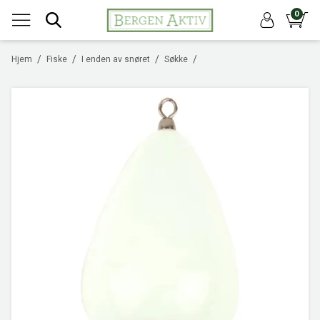
0
/
/
/
/
Hjem
Fiske
I enden av snøret
Søkke