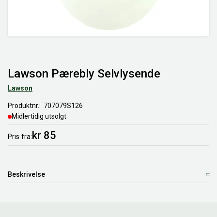
Lawson Pærebly Selvlysende
Lawson
Produktnr.
707079S126
Midlertidig utsolgt
kr 85
Pris
fra
Beskrivelse