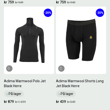
kr 759
kr 759
kr 949
kr 949
-20%
-20%
Aclima Warmwool Polo Jet
Aclima Warmwool Shorts Long
Black Herre
Jet Black Herre
På lager
På lager
kr 879
kr 439
kr 1 099
kr 549