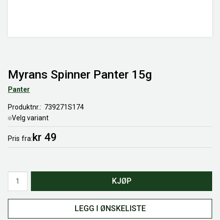
Myrans Spinner Panter 15g
Panter
Produktnr.
739271S174
Velg variant
kr 49
Pris
fra
Antall
KJØP
LEGG I ØNSKELISTE