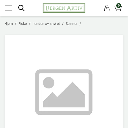
0
/
/
/
/
Hjem
Fiske
I enden av snøret
Spinner