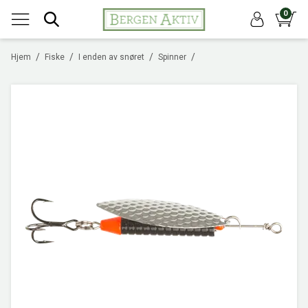
0
/
/
/
/
Hjem
Fiske
I enden av snøret
Spinner