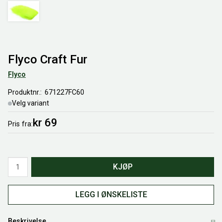
Flyco Craft Fur
Flyco
Produktnr.
671227FC60
Velg variant
kr 69
Pris
fra
Antall
KJØP
LEGG I ØNSKELISTE
Beskrivelse