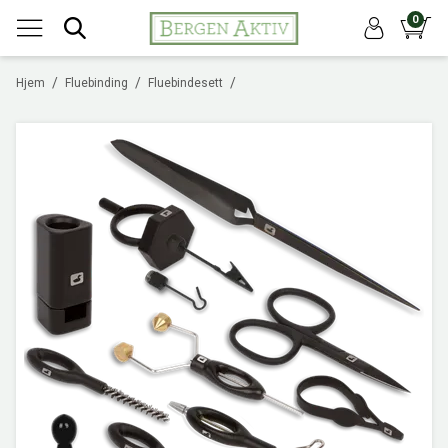
0
/
/
/
Hjem
Fluebinding
Fluebindesett