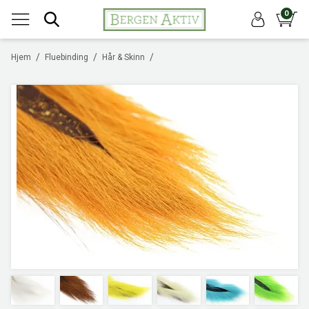
0
/
/
/
Hjem
Fluebinding
Hår & Skinn