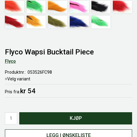
Flyco Wapsi Bucktail Piece
Flyco
Produktnr.
053526FC98
Velg variant
kr 54
Pris
fra
Antall
KJØP
LEGG I ØNSKELISTE