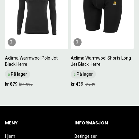
Aclima Warmwool Polo Jet
Aclima Warmwool Shorts Long
Black Herre
Jet Black Herre
På lager
På lager
kr 879
kr 439
kr 1 099
kr 549
MENY
INFORMASJON
Hjem
Betingelser