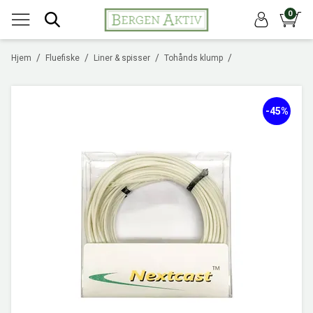
0
/
/
/
/
Hjem
Fluefiske
Liner & spisser
Tohånds klump
-45%