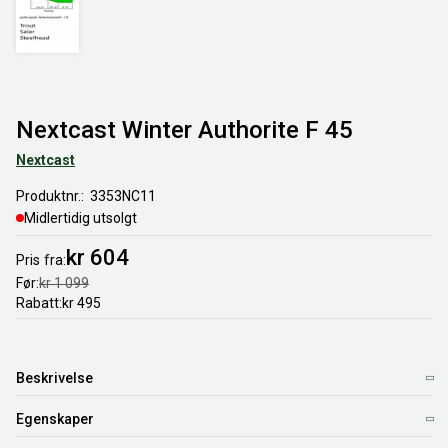
Nextcast Winter Authorite F 45
Nextcast
Produktnr.
3353NC11
Midlertidig utsolgt
kr 604
Pris
fra
Før
kr 1 099
Rabatt
kr 495
Beskrivelse
Egenskaper