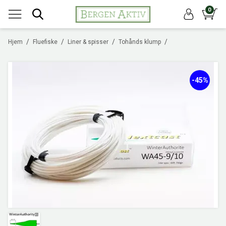
0
/
/
/
/
Hjem
Fluefiske
Liner & spisser
Tohånds klump
-45%