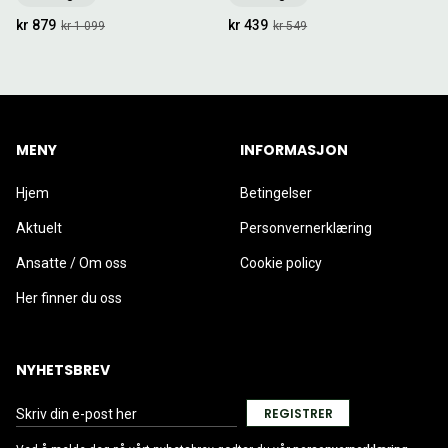
kr 879
kr 439
kr 1 099
kr 549
MENY
INFORMASJON
Hjem
Betingelser
Aktuelt
Personvernerklæring
Ansatte / Om oss
Cookie policy
Her finner du oss
NYHETSBREV
REGISTRER