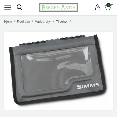
0
/
/
/
/
Hjem
Fluefiske
Vadeutstyr
Tilbehør