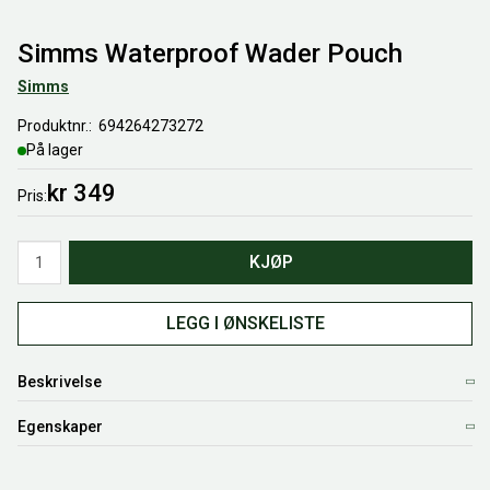
Simms Waterproof Wader Pouch
Simms
Produktnr.
694264273272
På lager
kr 349
Pris
Antall
KJØP
LEGG I ØNSKELISTE
Beskrivelse
Egenskaper