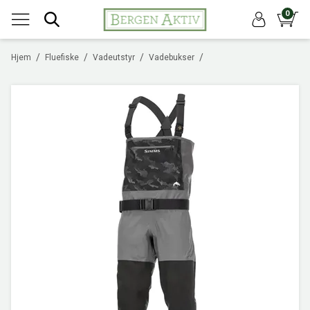
0
/
/
/
/
Hjem
Fluefiske
Vadeutstyr
Vadebukser