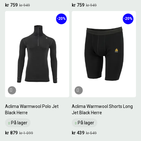
kr 759
kr 759
kr 949
kr 949
-20%
-20%
Aclima Warmwool Polo Jet
Aclima Warmwool Shorts Long
Black Herre
Jet Black Herre
På lager
På lager
kr 879
kr 439
kr 1 099
kr 549