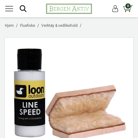
0
/
/
/
Hjem
Fluefiske
Verktøy & vedlikehold