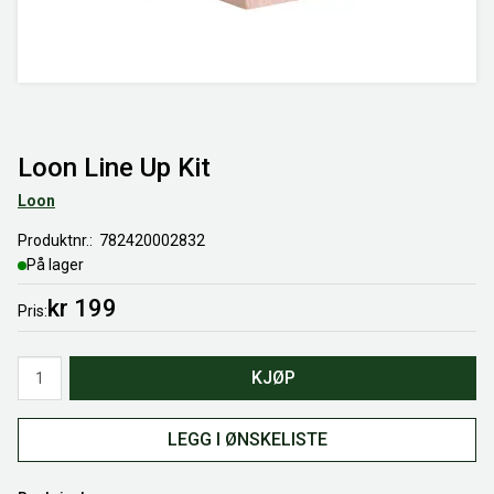
Loon Line Up Kit
Loon
Produktnr.
782420002832
På lager
kr 199
Pris
Antall
KJØP
LEGG I ØNSKELISTE