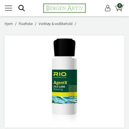
0
/
/
/
Hjem
Fluefiske
Verktøy & vedlikehold