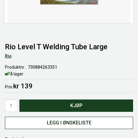
Rio Level T Welding Tube Large
Rio
Produktnr.
730884263351
På lager
kr 139
Pris
Antall
KJØP
LEGG I ØNSKELISTE