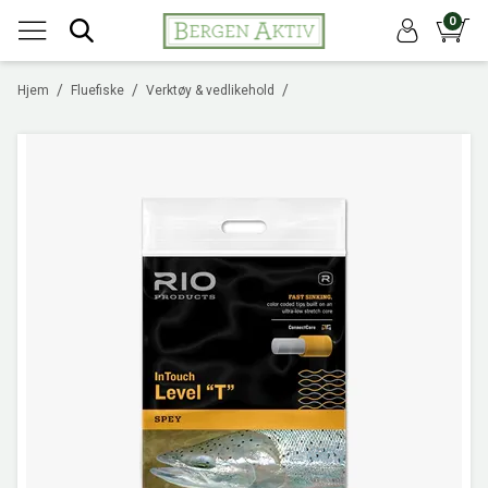
0
/
/
/
Hjem
Fluefiske
Verktøy & vedlikehold