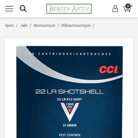
0
/
/
/
/
Hjem
Jakt
Ammunisjon
Rifleammunisjon