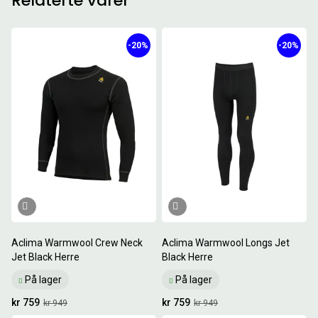
Relaterte varer
-20%
-20%
Aclima Warmwool Crew Neck
Aclima Warmwool Longs Jet
Jet Black Herre
Black Herre
På lager
På lager
kr 759
kr 759
kr 949
kr 949