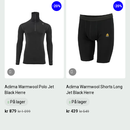
-20%
-20%
Aclima Warmwool Polo Jet
Aclima Warmwool Shorts Long
Black Herre
Jet Black Herre
På lager
På lager
kr 879
kr 439
kr 1 099
kr 549