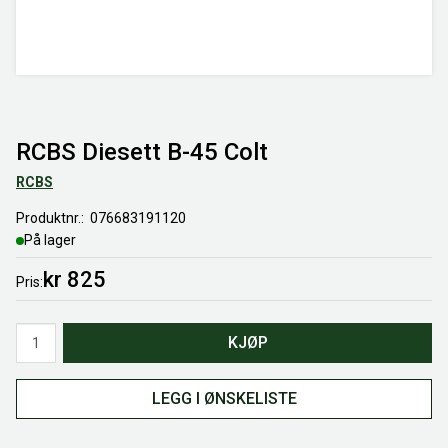
RCBS Diesett B-45 Colt
RCBS
Produktnr.
076683191120
På lager
kr 825
Pris
Antall
KJØP
LEGG I ØNSKELISTE