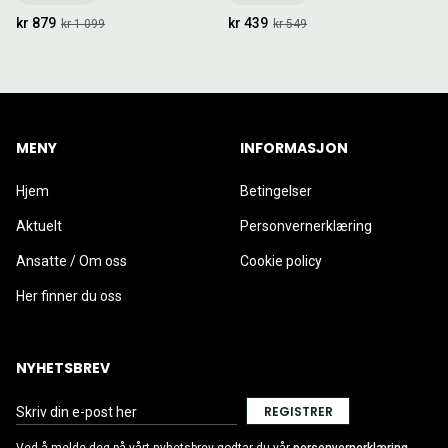
kr 879
kr 439
kr 1 099
kr 549
MENY
INFORMASJON
Hjem
Betingelser
Aktuelt
Personvernerklæring
Ansatte / Om oss
Cookie policy
Her finner du oss
NYHETSBREV
REGISTRER