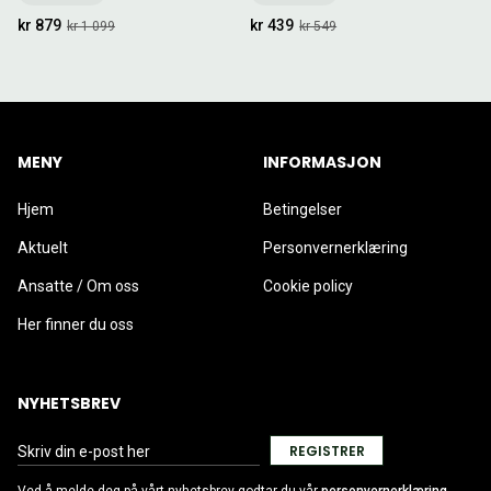
kr 879
kr 439
kr 1 099
kr 549
MENY
INFORMASJON
Hjem
Betingelser
Aktuelt
Personvernerklæring
Ansatte / Om oss
Cookie policy
Her finner du oss
NYHETSBREV
REGISTRER