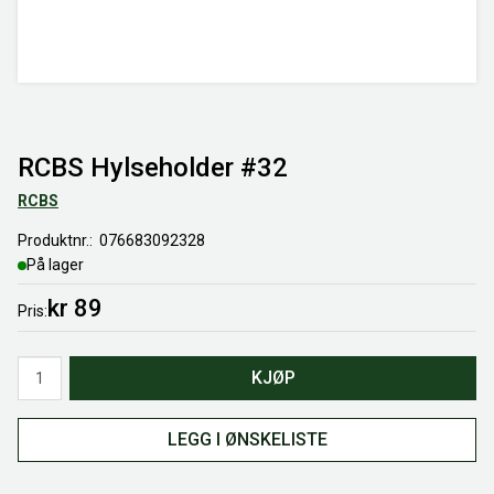
RCBS Hylseholder #32
RCBS
Produktnr.
076683092328
På lager
kr 89
Pris
Antall
KJØP
LEGG I ØNSKELISTE