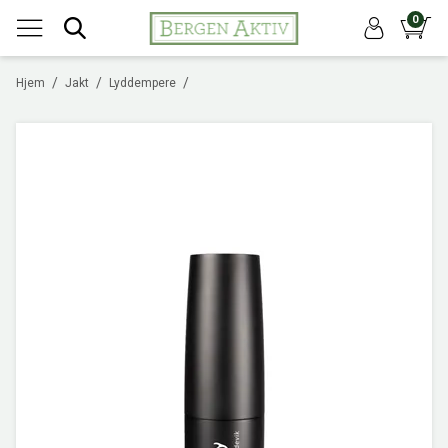
0
/
/
/
Hjem
Jakt
Lyddempere