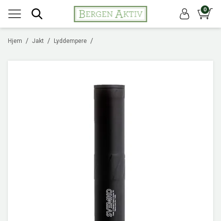
0
/
/
/
Hjem
Jakt
Lyddempere