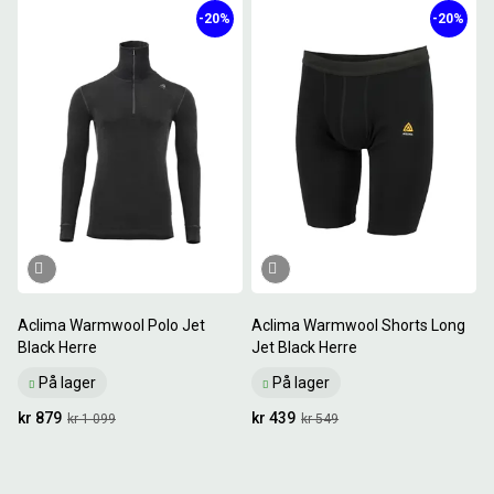
-20%
-20%
Aclima Warmwool Polo Jet
Aclima Warmwool Shorts Long
Black Herre
Jet Black Herre
På lager
På lager
kr 879
kr 439
kr 1 099
kr 549