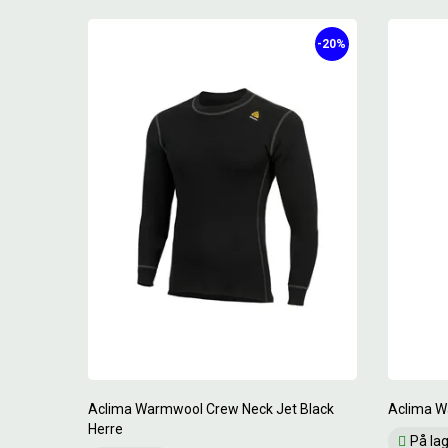
-20%
Aclima Warmwool Crew Neck Jet Black
Aclima W
Herre
På la