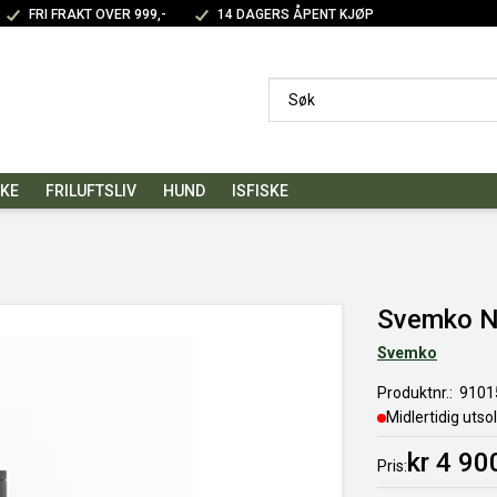
FRI FRAKT OVER 999,-
14 DAGERS ÅPENT KJØP
SKE
FRILUFTSLIV
HUND
ISFISKE
Svemko N
Svemko
Produktnr.
9101
Midlertidig utso
kr 4 90
Pris