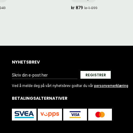
kr 879
 949
kr 1 099
NYHETSBREV
REGISTRER
Ved å melde deg på vårt nyhetsbrev godtar du vår
personvernerklæring
BETALINGSALTERNATIVER