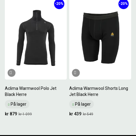
-20%
-20%
Aclima Warmwool Polo Jet
Aclima Warmwool Shorts Long
Black Herre
Jet Black Herre
På lager
På lager
kr 879
kr 439
kr 1 099
kr 549