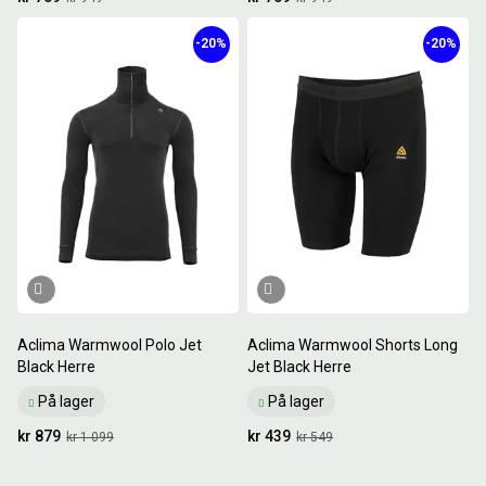
-20%
-20%
Aclima Warmwool Polo Jet
Aclima Warmwool Shorts Long
Black Herre
Jet Black Herre
På lager
På lager
kr 879
kr 439
kr 1 099
kr 549