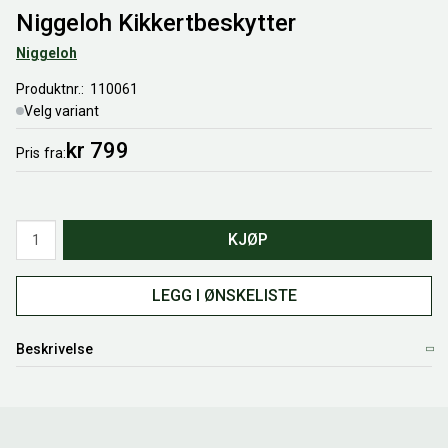
Niggeloh Kikkertbeskytter
Niggeloh
Produktnr.
110061
Velg variant
kr 799
Pris
fra
Antall
KJØP
LEGG I ØNSKELISTE
Beskrivelse