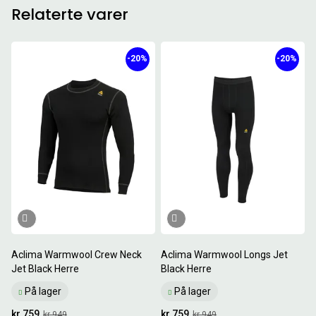
Relaterte varer
-20%
-20%
Aclima Warmwool Crew Neck
Aclima Warmwool Longs Jet
Jet Black Herre
Black Herre
På lager
På lager
kr 759
kr 759
kr 949
kr 949