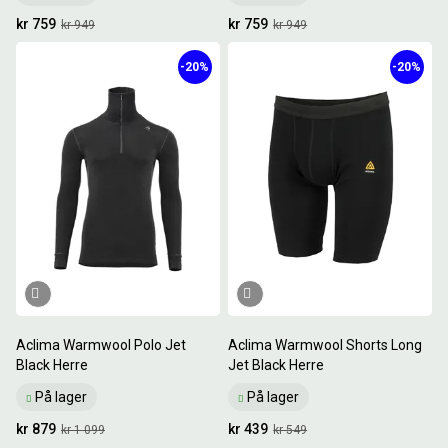
kr 759
kr 759
kr 949
kr 949
-20%
-20%
Aclima Warmwool Polo Jet
Aclima Warmwool Shorts Long
Black Herre
Jet Black Herre
På lager
På lager
kr 879
kr 439
kr 1 099
kr 549