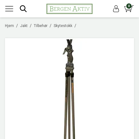
0
/
/
/
/
Hjem
Jakt
Tilbehør
Skytestokk