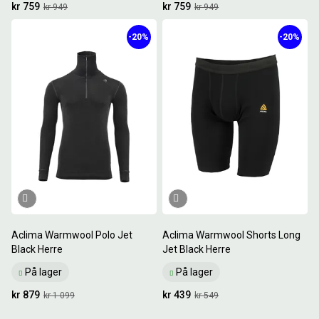
kr 759
kr 759
kr 949
kr 949
-20%
-20%
Aclima Warmwool Polo Jet
Aclima Warmwool Shorts Long
Black Herre
Jet Black Herre
På lager
På lager
kr 879
kr 439
kr 1 099
kr 549