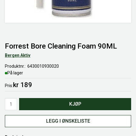
Forrest Bore Cleaning Foam 90ML
Bergen Aktiv
Produktnr.
6430010930020
På lager
kr 189
Pris
Antall
KJØP
LEGG I ØNSKELISTE