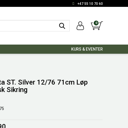
+47 55 10 70 60
0
KURS & EVENTER
ta ST. Silver 12/76 71cm Løp
k Sikring
75
90