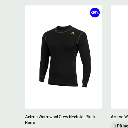
-20%
Aclima Warmwool Crew Neck Jet Black
Aclima W
Herre
På la