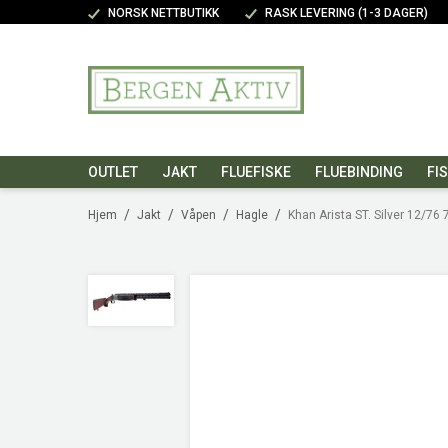
NORSK NETTBUTIKK
RASK LEVERING (1-3 DAGER)
OUTLET
JAKT
FLUEFISKE
FLUEBINDING
FI
/
/
/
/
Hjem
Jakt
Våpen
Hagle
Khan Arista ST. Silver 12/76