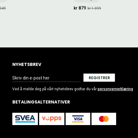
kr 879
 949
kr 1 099
NYHETSBREV
REGISTRER
Ved å melde deg på vårt nyhetsbrev godtar du vår
personvernerklæring
BETALINGSALTERNATIVER