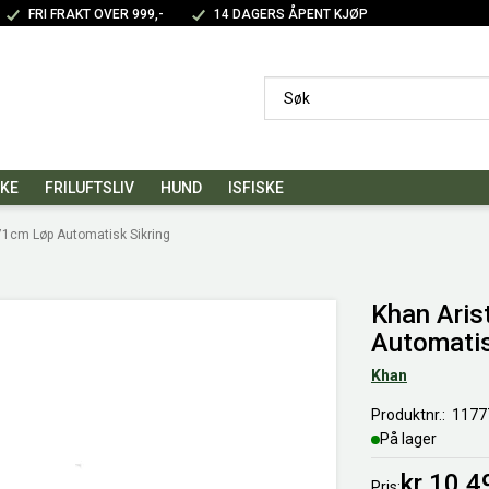
FRI FRAKT OVER 999,-
14 DAGERS ÅPENT KJØP
SKE
FRILUFTSLIV
HUND
ISFISKE
 71cm Løp Automatisk Sikring
Khan Aris
Automatis
Khan
Produktnr.
1177
På lager
kr 10 4
Pris