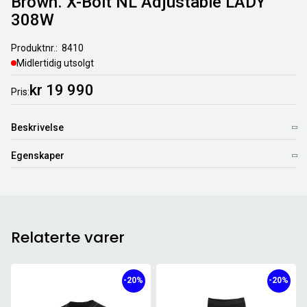
Brown. X-Bolt NL Adjustable LADY
308W
Produktnr.
8410
Midlertidig utsolgt
kr 19 990
Pris
Beskrivelse
Egenskaper
Relaterte varer
-20%
-20%