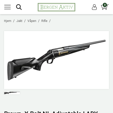
0
/
/
/
/
Hjem
Jakt
Våpen
Rifle