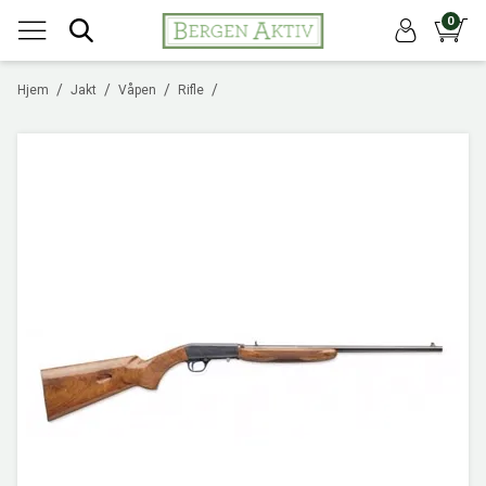
0
/
/
/
/
Hjem
Jakt
Våpen
Rifle