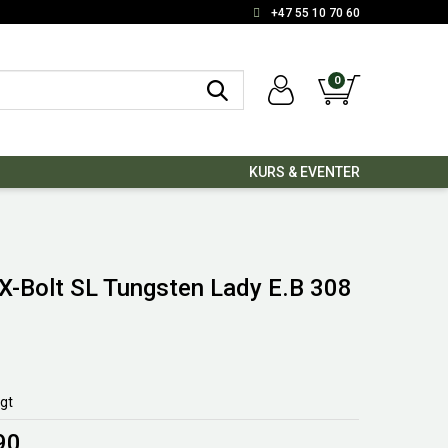
+47 55 10 70 60
0
KURS & EVENTER
X-Bolt SL Tungsten Lady E.B 308
lgt
90