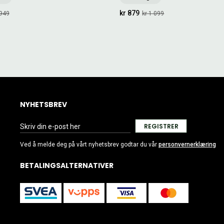
kr 879
 949
kr 1 099
NYHETSBREV
REGISTRER
Ved å melde deg på vårt nyhetsbrev godtar du vår
personvernerklæring
BETALINGSALTERNATIVER