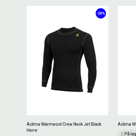
-20%
Aclima Warmwool Crew Neck Jet Black
Aclima W
Herre
På la