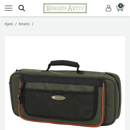
0
/
/
Hjem
Kinetic