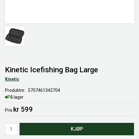
Kinetic Icefishing Bag Large
Kinetic
Produktnr.
5707461342704
På lager
kr 599
Pris
Antall
KJØP