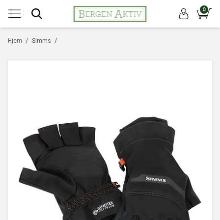
0
/
/
Hjem
Simms