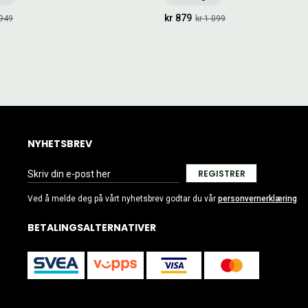
kr 879
 949
kr 1 099
NYHETSBREV
REGISTRER
Ved å melde deg på vårt nyhetsbrev godtar du vår
personvernerklæring
BETALINGSALTERNATIVER