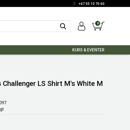
+47 55 10 70 60
0
KURS & EVENTER
Challenger LS Shirt M's White M
097
lgt