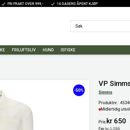
FRI FRAKT OVER 999,-
14 DAGERS ÅPENT KJØP
SKE
FRILUFTSLIV
HUND
ISFISKE
VP Simms 
-50%
Simms
Produktnr.
4534
Midlertidig utso
kr 650
Pris
Før
kr 1 299