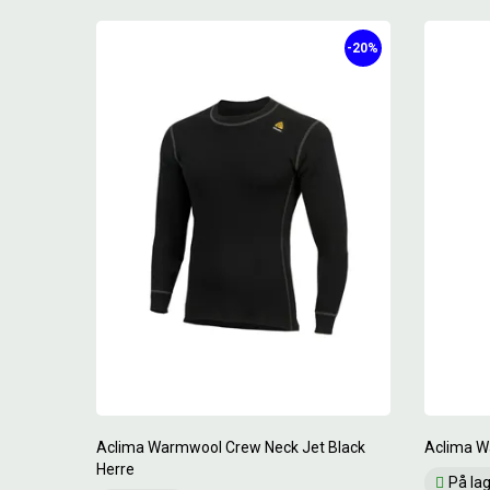
-20%
Aclima Warmwool Crew Neck Jet Black
Aclima W
Herre
På la