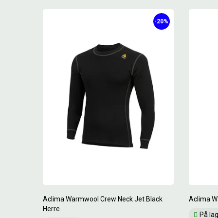
-20%
Aclima Warmwool Crew Neck Jet Black
Aclima W
Herre
På la