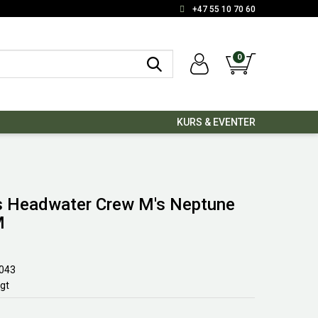
+47 55 10 70 60
0
KURS & EVENTER
 Headwater Crew M's Neptune
M
043
lgt