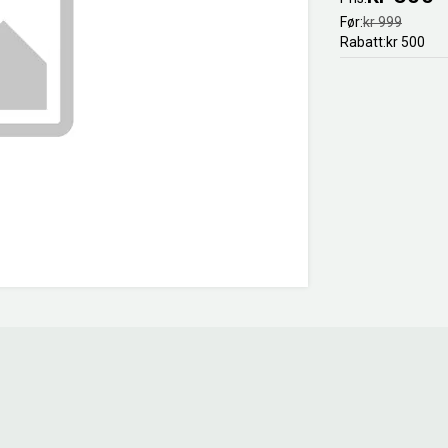
Før
kr 999
Rabatt
kr 500