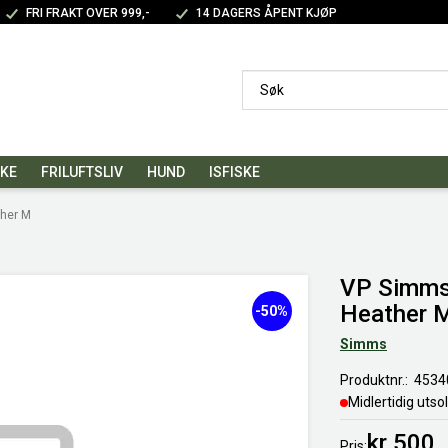
FRI FRAKT OVER 999,-
14 DAGERS ÅPENT KJØP
SKE
FRILUFTSLIV
HUND
ISFISKE
her M
VP Simms
Heather 
-50%
Simms
Produktnr.
4534
Midlertidig utso
kr 500
Pris