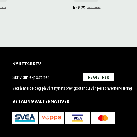
kr 879
 949
kr 1 099
NYHETSBREV
REGISTRER
Ved å melde deg på vårt nyhetsbrev godtar du vår
personvernerklæring
BETALINGSALTERNATIVER