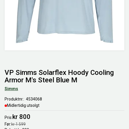
VP Simms Solarflex Hoody Cooling
Armor M's Steel Blue M
Simms
Produktnr.
4534068
Midlertidig utsolgt
kr 800
Pris
Før
kr 1 599