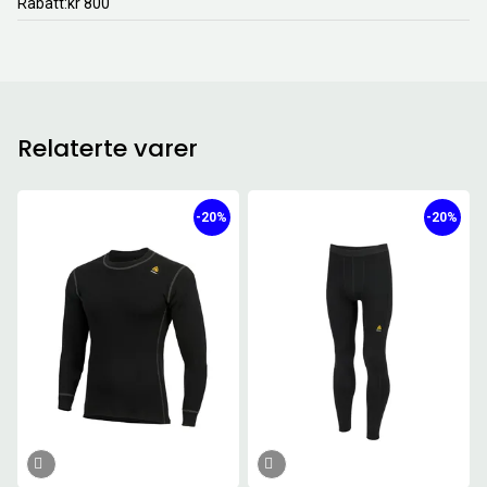
Rabatt
kr 800
Relaterte varer
-20%
-20%