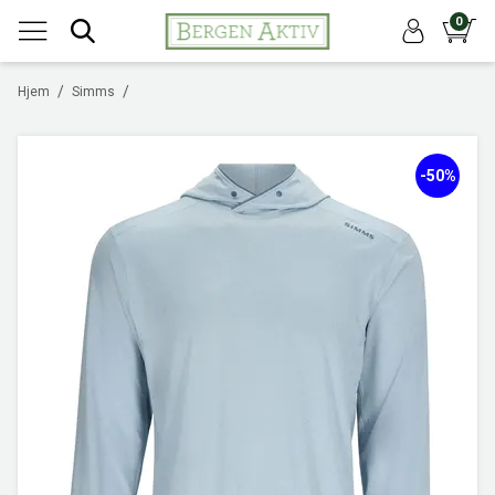
0
/
/
Hjem
Simms
-50%