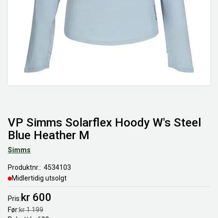
VP Simms Solarflex Hoody W's Steel
Blue Heather M
Simms
Produktnr.
4534103
Midlertidig utsolgt
kr 600
Pris
Før
kr 1 199