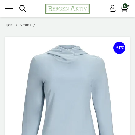
0
/
/
Hjem
Simms
-50%