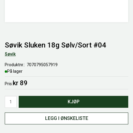
Søvik Sluken 18g Sølv/Sort #04
Søvik
Produktnr.
7070795057919
På lager
kr 89
Pris
Antall
KJØP
LEGG I ØNSKELISTE