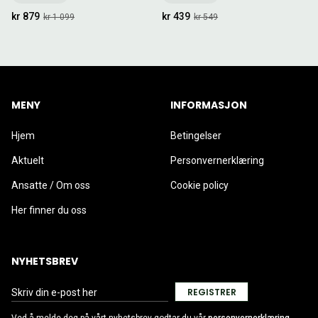
kr 879
kr 439
kr 1 099
kr 549
MENY
INFORMASJON
Hjem
Betingelser
Aktuelt
Personvernerklæring
Ansatte / Om oss
Cookie policy
Her finner du oss
NYHETSBREV
REGISTRER