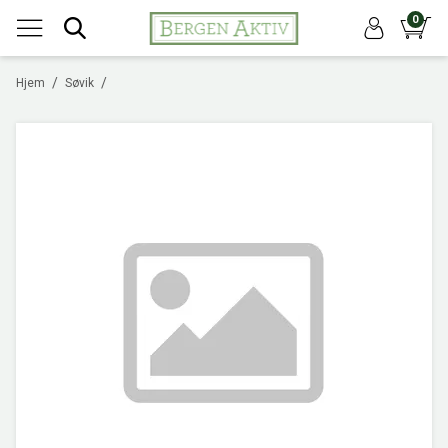
0
/
/
Hjem
Søvik